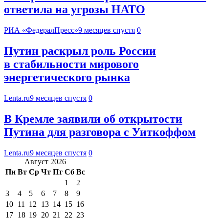
ответила на угрозы НАТО
РИА «ФедералПресс»
9 месяцев спустя
0
Путин раскрыл роль России
в стабильности мирового
энергетического рынка
Lenta.ru
9 месяцев спустя
0
В Кремле заявили об открытости
Путина для разговора с Уиткоффом
Lenta.ru
9 месяцев спустя
0
Август 2026
Пн
Вт
Ср
Чт
Пт
Сб
Вс
1
2
3
4
5
6
7
8
9
10
11
12
13
14
15
16
17
18
19
20
21
22
23