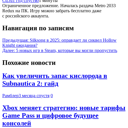
Cq.ru
1 год спустя
0
1 минуты
Ограниченное предложение. Началась раздача Metro 2033
Redux на ПК. Игру можно забрать бесплатно даже
с российского аккаунта.
Навигация по записям
Предыдущая:
Silksong в 2025: оправдает ли сиквел Hollow
Knight ожидания?
Далее:
5 новых игр в Steam, которые вы могли пропустить
Похожие новости
Как увеличить запас кислорода в
Subnautica 2: гайд
Рамблер
3 месяца спустя
0
Xbox меняет стратегию: новые тарифы
Game Pass и цифровое будущее
консолей