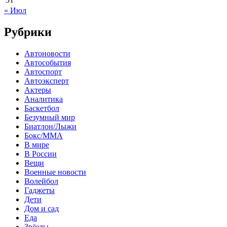
« Июл
Рубрики
Автоновости
Автособытия
Автоспорт
Автоэксперт
Актеры
Аналитика
Баскетбол
Безумный мир
Биатлон/Лыжи
Бокс/MMA
В мире
В России
Вещи
Военные новости
Волейбол
Гаджеты
Дети
Дом и сад
Еда
Звёзды