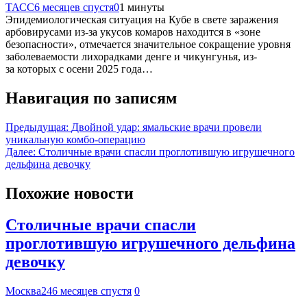
ТАСС
6 месяцев спустя
0
1 минуты
Эпидемиологическая ситуация на Кубе в свете заражения
арбовирусами из-за укусов комаров находится в «зоне
безопасности», отмечается значительное сокращение уровня
заболеваемости лихорадками денге и чикунгунья, из-
за которых с осени 2025 года…
Навигация по записям
Предыдущая:
Двойной удар: ямальские врачи провели
уникальную комбо-операцию
Далее:
Столичные врачи спасли проглотившую игрушечного
дельфина девочку
Похожие новости
Столичные врачи спасли
проглотившую игрушечного дельфина
девочку
Москва24
6 месяцев спустя
0