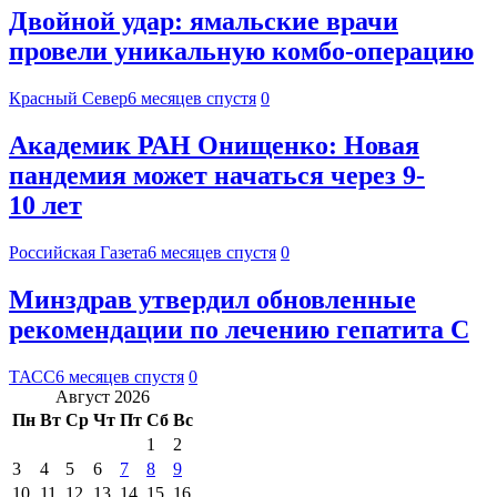
Двойной удар: ямальские врачи
провели уникальную комбо-операцию
Красный Север
6 месяцев спустя
0
Академик РАН Онищенко: Новая
пандемия может начаться через 9-
10 лет
Российская Газета
6 месяцев спустя
0
Минздрав утвердил обновленные
рекомендации по лечению гепатита С
ТАСС
6 месяцев спустя
0
Август 2026
Пн
Вт
Ср
Чт
Пт
Сб
Вс
1
2
3
4
5
6
7
8
9
10
11
12
13
14
15
16