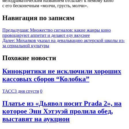
мелодраматическим названием отсылает к немому кино
с его бесконечным «молчи, грусть, молчи».
Навигация по записям
Предыдущая:
Множество сигналов: какие жанры кино
провоцируют аппетит и делают еду вкуснее
Далее:
Михалков указал на девальвацию актерской школы из-
за сериальной культуры
Похожие новости
Кинокритики не исключили хороших
кассовых сборов “Колобка”
ТАСС
3 дня спустя
0
Платье из «Дьявол носит Prada 2», на
которое Энн Хэтэуэй пролила обед,
выставят на аукцион