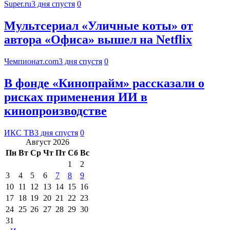
Super.ru
3 дня спустя
0
Мультсериал «Уличные коты» от
автора «Офиса» вышел на Netflix
Чемпионат.com
3 дня спустя
0
В фонде «Кинопрайм» рассказали о
рисках применения ИИ в
кинопроизводстве
ИКС ТВ
3 дня спустя
0
Август 2026
Пн
Вт
Ср
Чт
Пт
Сб
Вс
1
2
3
4
5
6
7
8
9
10
11
12
13
14
15
16
17
18
19
20
21
22
23
24
25
26
27
28
29
30
31