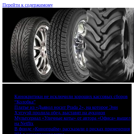
Перейти к содержимому
9 августа, 2026
Кинокритики не исключили хороших кассовых сборов
“Колобка”
Платье из «Дьявол носит Prada 2», на которое Энн
Хэтэуэй пролила обед, выставят на аукцион
Мультсериал «Уличные коты» от автора «Офиса» вышел
на Netflix
В фонде «Кинопрайм» рассказали о рисках применения