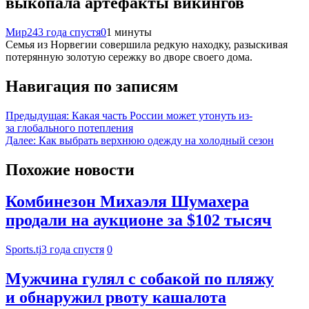
выкопала артефакты викингов
Мир24
3 года спустя
0
1 минуты
Семья из Норвегии совершила редкую находку, разыскивая
потерянную золотую сережку во дворе своего дома.
Навигация по записям
Предыдущая:
Какая часть России может утонуть из-
за глобального потепления
Далее:
Как выбрать верхнюю одежду на холодный сезон
Похожие новости
Комбинезон Михаэля Шумахера
продали на аукционе за $102 тысяч
Sports.tj
3 года спустя
0
Мужчина гулял с собакой по пляжу
и обнаружил рвоту кашалота