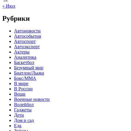
« Июл
Рубрики
Автоновости
Автособытия
Автоспорт
Автоэксперт
Актеры
Аналитика
Баскетбол
Безумный мир
Биатлон/Лыжи
Бокс/MMA
В мире
В России
Вещи
Военные новости
Волейбол
Гаджеты
Дети
Дом и сад
Еда
Звёзды