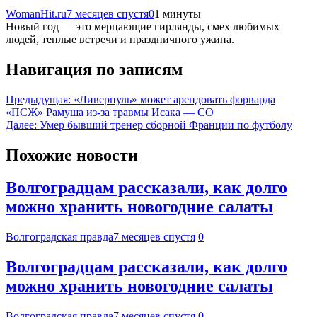
WomanHit.ru
7 месяцев спустя
0
1 минуты
Новый год — это мерцающие гирлянды, смех любимых
людей, теплые встречи и праздничного ужина.
Навигация по записям
Предыдущая:
«Ливерпуль» может арендовать форварда
«ПСЖ» Рамуша из-за травмы Исака — CO
Далее:
Умер бывший тренер сборной Франции по футболу
Похожие новости
Волгоградцам рассказали, как долго
можно хранить новогодние салаты
Волгоградская правда
7 месяцев спустя
0
Волгоградцам рассказали, как долго
можно хранить новогодние салаты
Волгоградская правда
7 месяцев спустя
0