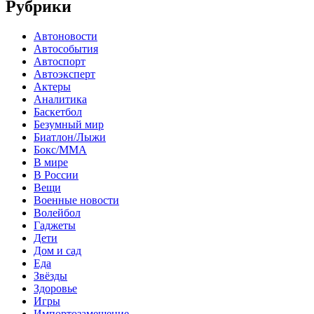
Рубрики
Автоновости
Автособытия
Автоспорт
Автоэксперт
Актеры
Аналитика
Баскетбол
Безумный мир
Биатлон/Лыжи
Бокс/MMA
В мире
В России
Вещи
Военные новости
Волейбол
Гаджеты
Дети
Дом и сад
Еда
Звёзды
Здоровье
Игры
Импортозамещение