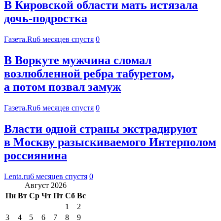
В Кировской области мать истязала
дочь-подростка
Газета.Ru
6 месяцев спустя
0
В Воркуте мужчина сломал
возлюбленной ребра табуретом,
а потом позвал замуж
Газета.Ru
6 месяцев спустя
0
Власти одной страны экстрадируют
в Москву разыскиваемого Интерполом
россиянина
Lenta.ru
6 месяцев спустя
0
Август 2026
Пн
Вт
Ср
Чт
Пт
Сб
Вс
1
2
3
4
5
6
7
8
9