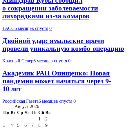
Минздрав Кубы сообщил
о сокращении заболеваемости
лихорадками из-за комаров
ТАСС
6 месяцев спустя
0
Двойной удар: ямальские врачи
провели уникальную комбо-операцию
Красный Север
6 месяцев спустя
0
Академик РАН Онищенко: Новая
пандемия может начаться через 9-
10 лет
Российская Газета
6 месяцев спустя
0
Август 2026
Пн
Вт
Ср
Чт
Пт
Сб
Вс
1
2
3
4
5
6
7
8
9