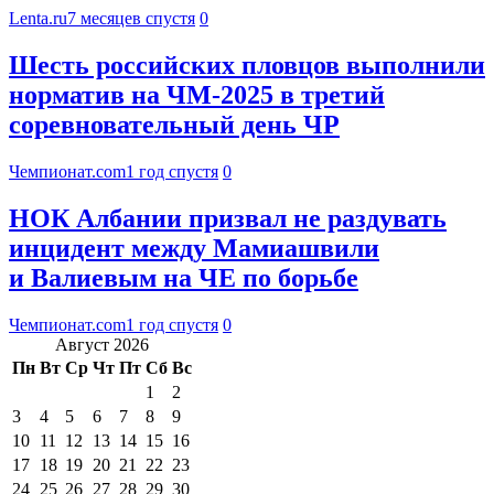
Lenta.ru
7 месяцев спустя
0
Шесть российских пловцов выполнили
норматив на ЧМ-2025 в третий
соревновательный день ЧР
Чемпионат.com
1 год спустя
0
НОК Албании призвал не раздувать
инцидент между Мамиашвили
и Валиевым на ЧЕ по борьбе
Чемпионат.com
1 год спустя
0
Август 2026
Пн
Вт
Ср
Чт
Пт
Сб
Вс
1
2
3
4
5
6
7
8
9
10
11
12
13
14
15
16
17
18
19
20
21
22
23
24
25
26
27
28
29
30