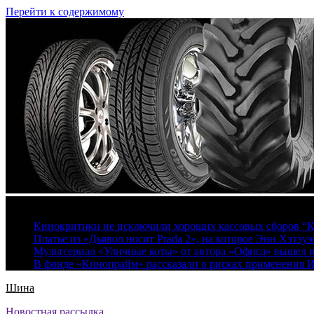
Перейти к содержимому
7 августа, 2026
Кинокритики не исключили хороших кассовых сборов “К
Платье из «Дьявол носит Prada 2», на которое Энн Хэтэуэ
Мультсериал «Уличные коты» от автора «Офиса» вышел на
В фонде «Кинопрайм» рассказали о рисках применения 
Шина
Новостная рассылка