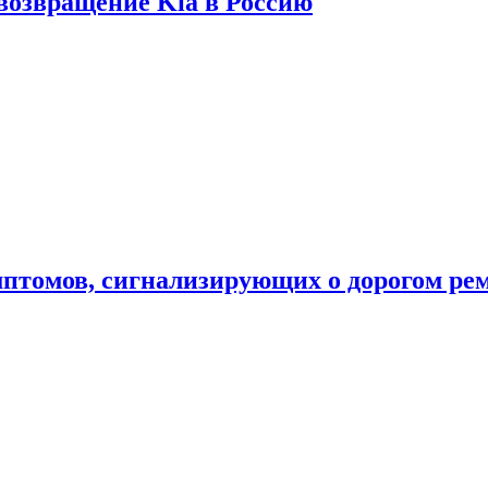
 возвращение Kia в Россию
мптомов, сигнализирующих о дорогом ре