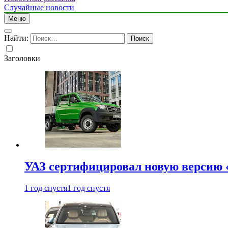
Случайные новости
Меню
Найти:
Заголовки
УАЗ сертифицировал новую версию
1 год спустя
1 год спустя