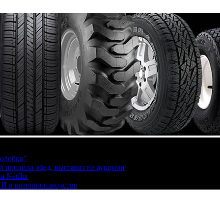
олобка”
й пролила обед, выставят на аукцион
 Netflix
ИИ в кинопроизводстве