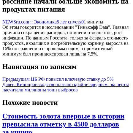
россияне начали больше экономить на
продуктах питания
NEWSru.com :: Экономика
5 лет спустя
0
1 минуты
Об этом говорится в исследовании "Тинькофф Data". Главная
причина сокращения расходов, по мнению экспертов, рост
инфляции. По данным Росстата, только за февраль стоимость
продуктов, входящих в потребительскую корзину, выросла на
16% по сравнению с прошлым годом, а прожиточный
минимум был проиндексирован лишь на 7,5%.
Навигация по записям
Предыдущая:
ЦБ РФ повысил ключевую ставку до 5%
Далее:
Кинопроизводство названо крайне вредным: эксперты
насчитали миллионы тонн выбросов
Похожие новости
Стоимость золота впервые в истории
превысила отметку в 4500 долларов
за унцию