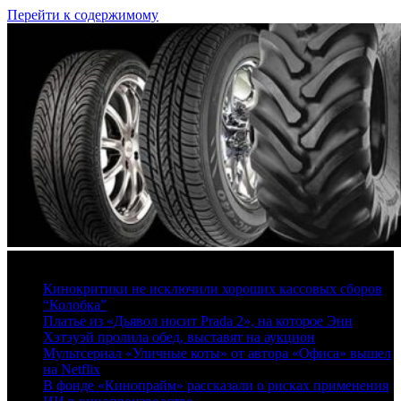
Перейти к содержимому
9 августа, 2026
Кинокритики не исключили хороших кассовых сборов
“Колобка”
Платье из «Дьявол носит Prada 2», на которое Энн
Хэтэуэй пролила обед, выставят на аукцион
Мультсериал «Уличные коты» от автора «Офиса» вышел
на Netflix
В фонде «Кинопрайм» рассказали о рисках применения