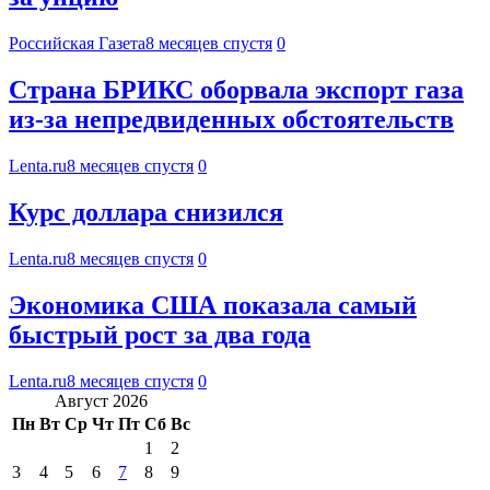
Российская Газета
8 месяцев спустя
0
Страна БРИКС оборвала экспорт газа
из-за непредвиденных обстоятельств
Lenta.ru
8 месяцев спустя
0
Курс доллара снизился
Lenta.ru
8 месяцев спустя
0
Экономика США показала самый
быстрый рост за два года
Lenta.ru
8 месяцев спустя
0
Август 2026
Пн
Вт
Ср
Чт
Пт
Сб
Вс
1
2
3
4
5
6
7
8
9