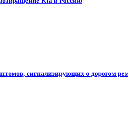
 возвращение Kia в Россию
мптомов, сигнализирующих о дорогом ре