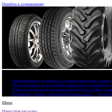
Перейти к содержимому
7 августа, 2026
Honda раскрыла подробности о новом поколении хорошо
Две популярные модели Mazda обновились: подробности
В России стартовали продажи новой Toyota Corolla с гар
Китайский «крузак» представлен официально — что вну
Шина
Новостная рассылка