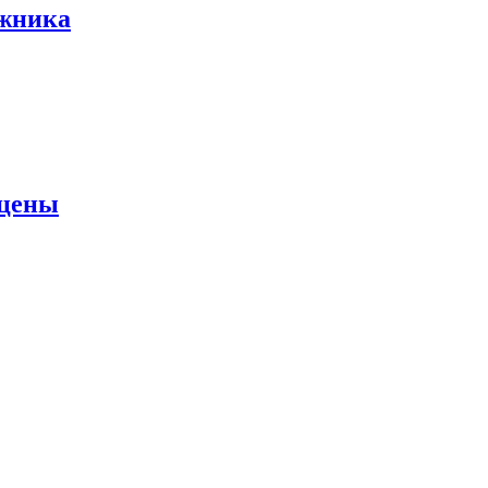
ожника
 цены