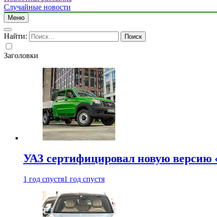
Случайные новости
Меню
Найти:
Заголовки
УАЗ сертифицировал новую версию
1 год спустя
1 год спустя