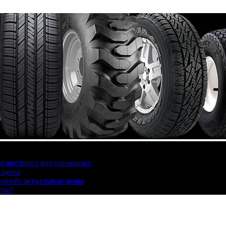
 известного внедорожника
, цены
антией: актуальные цены
три?