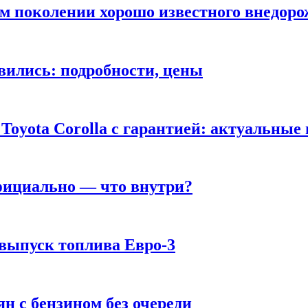
ом поколении хорошо известного внедор
вились: подробности, цены
Toyota Corolla с гарантией: актуальные
фициально — что внутри?
 выпуск топлива Евро-3
н с бензином без очереди