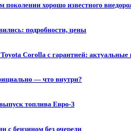
ом поколении хорошо известного внедор
вились: подробности, цены
Toyota Corolla с гарантией: актуальные
фициально — что внутри?
 выпуск топлива Евро-3
н с бензином без очереди