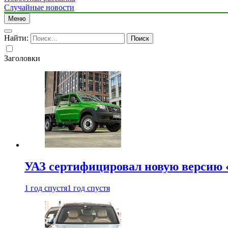
Случайные новости
Меню
Найти:
Заголовки
УАЗ сертифицировал новую версию
1 год спустя
1 год спустя