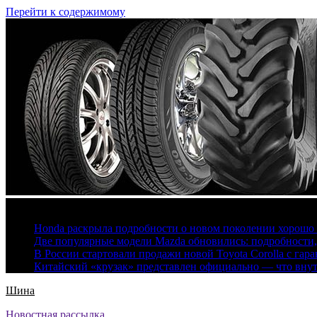
Перейти к содержимому
6 августа, 2026
Honda раскрыла подробности о новом поколении хорошо
Две популярные модели Mazda обновились: подробности
В России стартовали продажи новой Toyota Corolla с гар
Китайский «крузак» представлен официально — что вну
Шина
Новостная рассылка