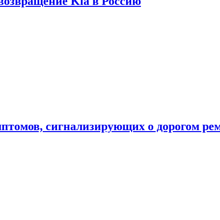
 возвращение Kia в Россию
мптомов, сигнализирующих о дорогом ре