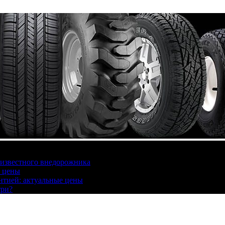
 известного внедорожника
, цены
антией: актуальные цены
три?