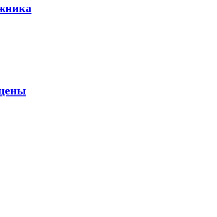
ожника
 цены