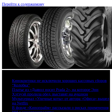
Перейти к содержимому
8 августа, 2026
Кинокритики не исключили хороших кассовых сборов
“Колобка”
Платье из «Дьявол носит Prada 2», на которое Энн
Хэтэуэй пролила обед, выставят на аукцион
Мультсериал «Уличные коты» от автора «Офиса» вышел
на Netflix
В фонде «Кинопрайм» рассказали о рисках применения