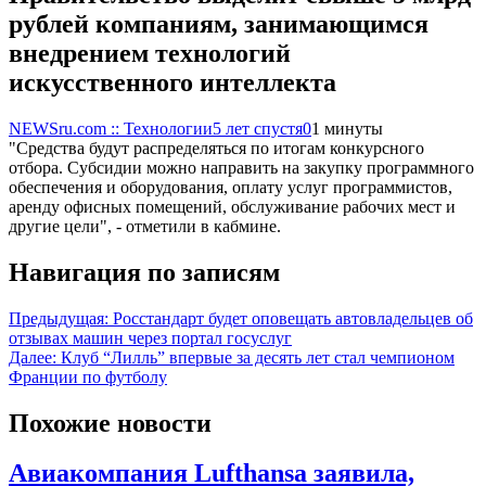
рублей компаниям, занимающимся
внедрением технологий
искусственного интеллекта
NEWSru.com :: Технологии
5 лет спустя
0
1 минуты
"Средства будут распределяться по итогам конкурсного
отбора. Субсидии можно направить на закупку программного
обеспечения и оборудования, оплату услуг программистов,
аренду офисных помещений, обслуживание рабочих мест и
другие цели", - отметили в кабмине.
Навигация по записям
Предыдущая:
Росстандарт будет оповещать автовладельцев об
отзывах машин через портал госуслуг
Далее:
Клуб “Лилль” впервые за десять лет стал чемпионом
Франции по футболу
Похожие новости
Авиакомпания Lufthansa заявила,