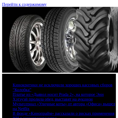
Перейти к содержимому
8 августа, 2026
Кинокритики не исключили хороших кассовых сборов
“Колобка”
Платье из «Дьявол носит Prada 2», на которое Энн
Хэтэуэй пролила обед, выставят на аукцион
Мультсериал «Уличные коты» от автора «Офиса» вышел
на Netflix
В фонде «Кинопрайм» рассказали о рисках применения