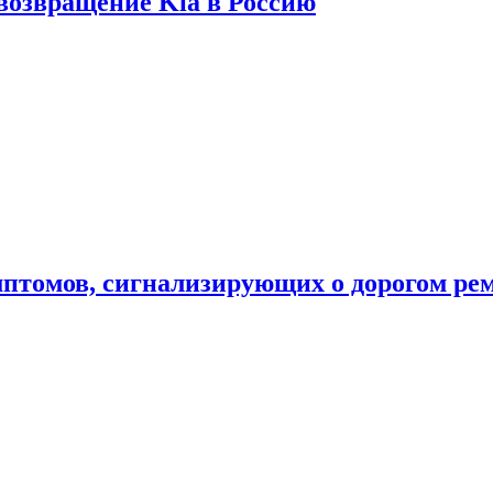
 возвращение Kia в Россию
мптомов, сигнализирующих о дорогом ре