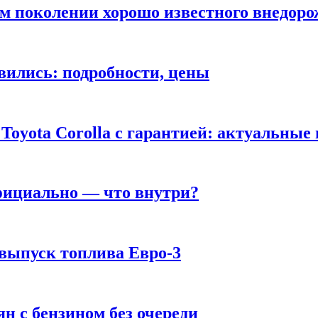
ом поколении хорошо известного внедор
вились: подробности, цены
Toyota Corolla с гарантией: актуальные
фициально — что внутри?
 выпуск топлива Евро-3
н с бензином без очереди