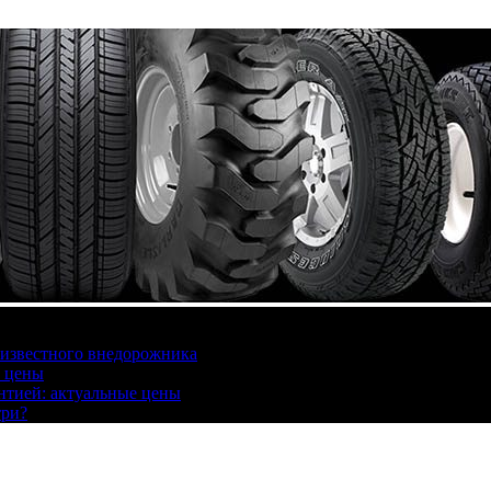
 известного внедорожника
, цены
антией: актуальные цены
три?