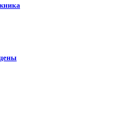
ожника
 цены