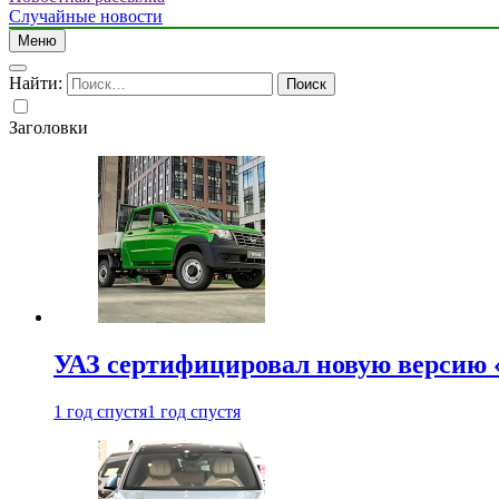
Случайные новости
Меню
Найти:
Заголовки
УАЗ сертифицировал новую версию
1 год спустя
1 год спустя