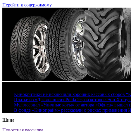
Перейти к содержимому
9 августа, 2026
Кинокритики не исключили хороших кассовых сборов “К
Платье из «Дьявол носит Prada 2», на которое Энн Хэтэуэ
Мультсериал «Уличные коты» от автора «Офиса» вышел на
В фонде «Кинопрайм» рассказали о рисках применения 
Шина
Новостная рассылка