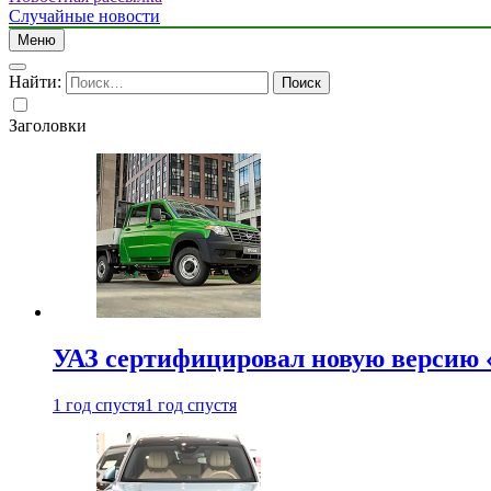
Случайные новости
Меню
Найти:
Заголовки
УАЗ сертифицировал новую версию
1 год спустя
1 год спустя