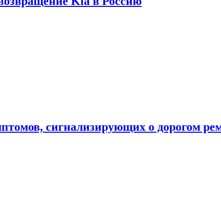
 возвращение Kia в Россию
мптомов, сигнализирующих о дорогом ре