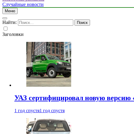
Случайные новости
Меню
Найти:
Заголовки
УАЗ сертифицировал новую версию
1 год спустя
1 год спустя