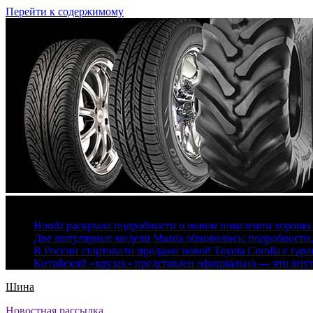
Перейти к содержимому
6 августа, 2026
Honda раскрыла подробности о новом поколении хорошо
Две популярные модели Mazda обновились: подробности
В России стартовали продажи новой Toyota Corolla с гар
Китайский «крузак» представлен официально — что вну
Шина
Новостная рассылка