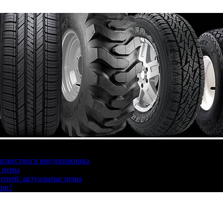
 известного внедорожника
, цены
антией: актуальные цены
три?