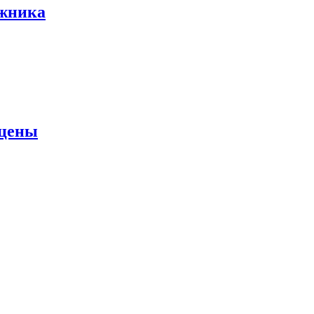
ожника
 цены