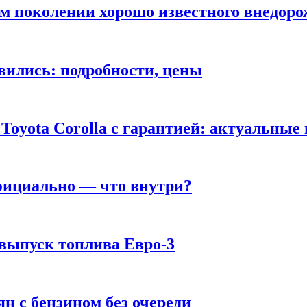
ом поколении хорошо известного внедор
вились: подробности, цены
Toyota Corolla с гарантией: актуальные
фициально — что внутри?
 выпуск топлива Евро-3
н с бензином без очереди