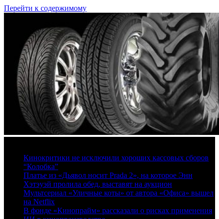
Перейти к содержимому
8 августа, 2026
Кинокритики не исключили хороших кассовых сборов
“Колобка”
Платье из «Дьявол носит Prada 2», на которое Энн
Хэтэуэй пролила обед, выставят на аукцион
Мультсериал «Уличные коты» от автора «Офиса» вышел
на Netflix
В фонде «Кинопрайм» рассказали о рисках применения