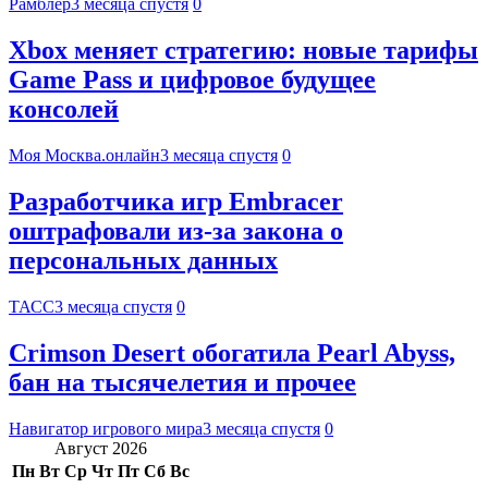
Рамблер
3 месяца спустя
0
Xbox меняет стратегию: новые тарифы
Game Pass и цифровое будущее
консолей
Моя Москва.онлайн
3 месяца спустя
0
Разработчика игр Embracer
оштрафовали из-за закона о
персональных данных
ТАСС
3 месяца спустя
0
Crimson Desert обогатила Pearl Abyss,
бан на тысячелетия и прочее
Навигатор игрового мира
3 месяца спустя
0
Август 2026
Пн
Вт
Ср
Чт
Пт
Сб
Вс