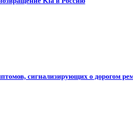
 возвращение Kia в Россию
мптомов, сигнализирующих о дорогом ре