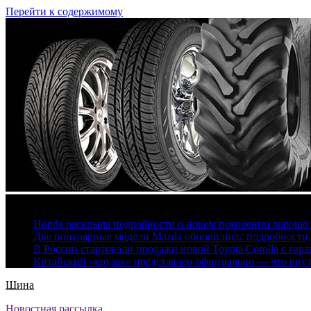
Перейти к содержимому
7 августа, 2026
Honda раскрыла подробности о новом поколении хорошо
Две популярные модели Mazda обновились: подробности
В России стартовали продажи новой Toyota Corolla с гар
Китайский «крузак» представлен официально — что вну
Шина
Новостная рассылка