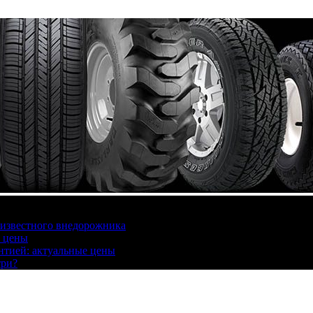
 известного внедорожника
, цены
антией: актуальные цены
три?