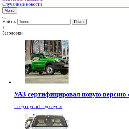
Случайные новости
Меню
Найти:
Заголовки
УАЗ сертифицировал новую версию
1 год спустя
1 год спустя