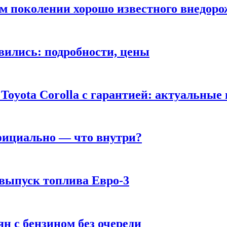
ом поколении хорошо известного внедор
вились: подробности, цены
Toyota Corolla с гарантией: актуальные
фициально — что внутри?
 выпуск топлива Евро-3
н с бензином без очереди