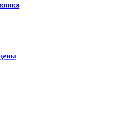
ожника
 цены