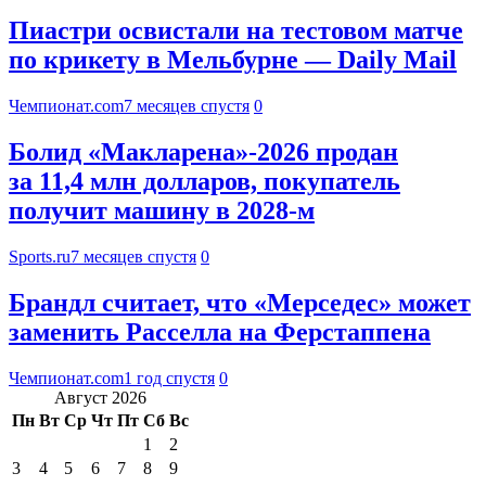
Пиастри освистали на тестовом матче
по крикету в Мельбурне — Daily Mail
Чемпионат.com
7 месяцев спустя
0
Болид «Макларена»-2026 продан
за 11,4 млн долларов, покупатель
получит машину в 2028-м
Sports.ru
7 месяцев спустя
0
Брандл считает, что «Мерседес» может
заменить Расселла на Ферстаппена
Чемпионат.com
1 год спустя
0
Август 2026
Пн
Вт
Ср
Чт
Пт
Сб
Вс
1
2
3
4
5
6
7
8
9