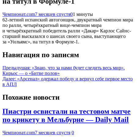
на титул в Формуле-1
Чемпионат.com
7 месяцев спустя
0
1 минуты
62-летний испанский автогонщик, двукратный чемпион мира
по ралли, четырёхкратный вице-чемпион мира
и четырёхкратный победитель ралли «Дакар» Карлос Сайнс-
старший высказался о шансах своего сына, выступающего
за «Уильямс», на титул в Формуле-1.
Навигация по записям
Предыдущая:
«Знаю, что за нами будет следить весь мир».
Кирьос — о «Битве полов»
Далее:
«Арсенал» одержал победу и вернул себе первое место
в АПЛ
Похожие новости
Пиастри освистали на тестовом матче
по крикету в Мельбурне — Daily Mail
Чемпионат.com
7 месяцев спустя
0