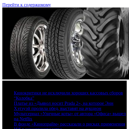
Перейти к содержимому
7 августа, 2026
Кинокритики не исключили хороших кассовых сборов
“Колобка”
Платье из «Дьявол носит Prada 2», на которое Энн
Хэтэуэй пролила обед, выставят на аукцион
Мультсериал «Уличные коты» от автора «Офиса» вышел
на Netflix
В фонде «Кинопрайм» рассказали о рисках применения