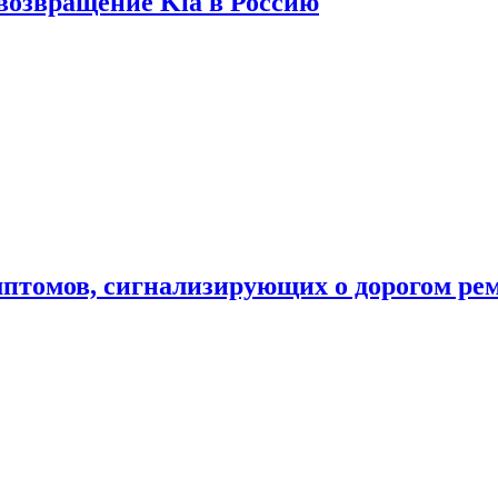
 возвращение Kia в Россию
мптомов, сигнализирующих о дорогом ре