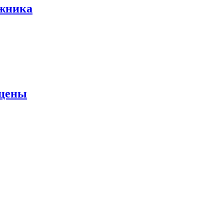
ожника
 цены