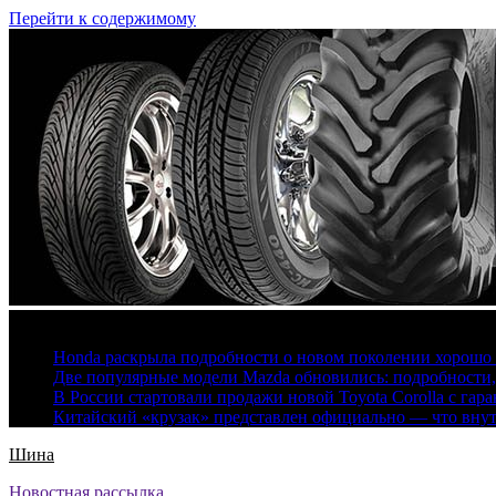
Перейти к содержимому
6 августа, 2026
Honda раскрыла подробности о новом поколении хорошо
Две популярные модели Mazda обновились: подробности
В России стартовали продажи новой Toyota Corolla с гар
Китайский «крузак» представлен официально — что вну
Шина
Новостная рассылка