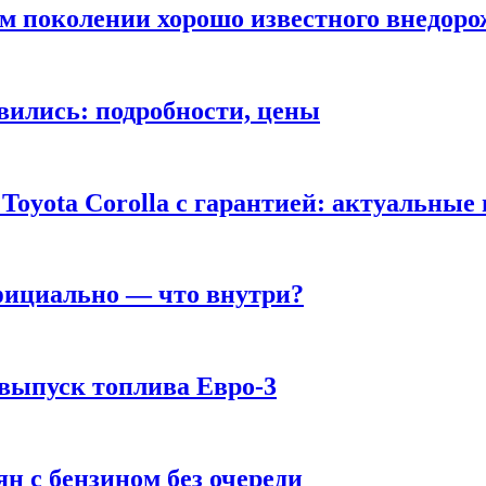
ом поколении хорошо известного внедор
вились: подробности, цены
Toyota Corolla с гарантией: актуальные
фициально — что внутри?
 выпуск топлива Евро-3
н с бензином без очереди