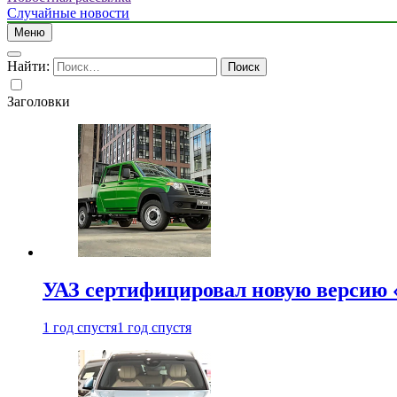
Случайные новости
Меню
Найти:
Заголовки
УАЗ сертифицировал новую версию
1 год спустя
1 год спустя