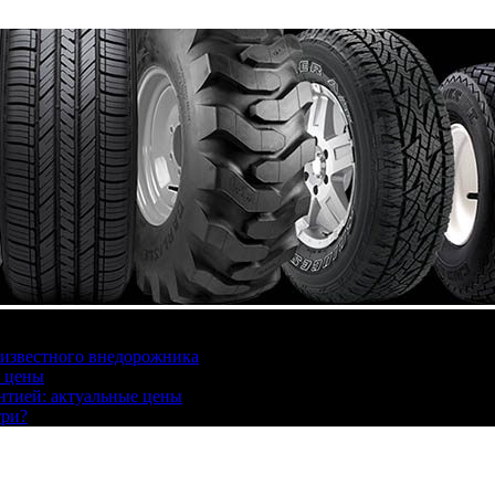
 известного внедорожника
, цены
антией: актуальные цены
три?