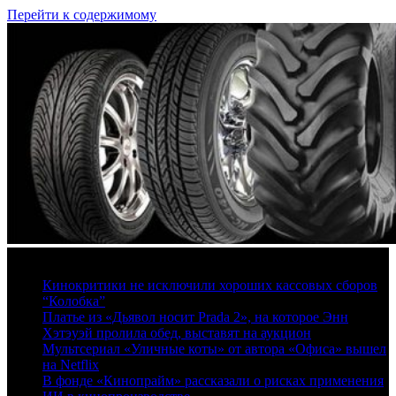
Перейти к содержимому
8 августа, 2026
Кинокритики не исключили хороших кассовых сборов
“Колобка”
Платье из «Дьявол носит Prada 2», на которое Энн
Хэтэуэй пролила обед, выставят на аукцион
Мультсериал «Уличные коты» от автора «Офиса» вышел
на Netflix
В фонде «Кинопрайм» рассказали о рисках применения