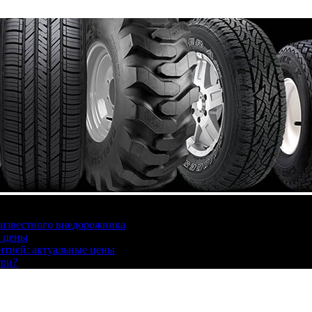
 известного внедорожника
, цены
антией: актуальные цены
три?