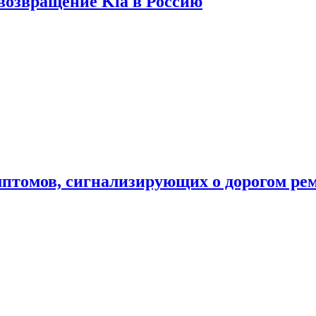
 возвращение Kia в Россию
мптомов, сигнализирующих о дорогом ре