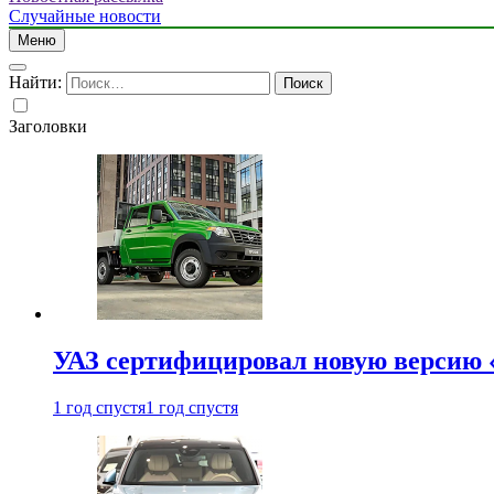
Случайные новости
Меню
Найти:
Заголовки
УАЗ сертифицировал новую версию
1 год спустя
1 год спустя