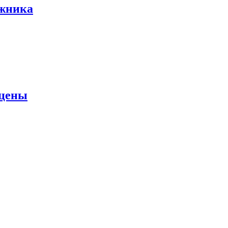
ожника
 цены