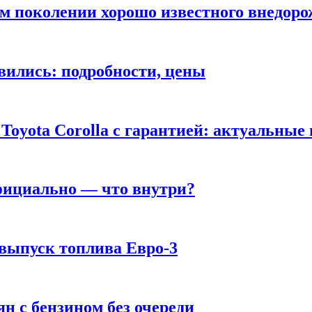
ом поколении хорошо известного внедор
вились: подробности, цены
Toyota Corolla с гарантией: актуальные
фициально — что внутри?
 выпуск топлива Евро-3
н с бензином без очереди