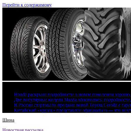
Перейти к содержимому
7 августа, 2026
Honda раскрыла подробности о новом поколении хорошо
Две популярные модели Mazda обновились: подробности
В России стартовали продажи новой Toyota Corolla с гар
Китайский «крузак» представлен официально — что вну
Шина
Новостная рассылка