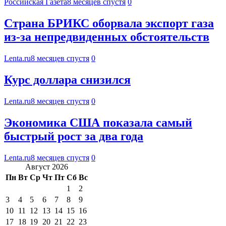
Российская Газета
8 месяцев спустя
0
Страна БРИКС оборвала экспорт газа
из-за непредвиденных обстоятельств
Lenta.ru
8 месяцев спустя
0
Курс доллара снизился
Lenta.ru
8 месяцев спустя
0
Экономика США показала самый
быстрый рост за два года
Lenta.ru
8 месяцев спустя
0
Август 2026
Пн
Вт
Ср
Чт
Пт
Сб
Вс
1
2
3
4
5
6
7
8
9
10
11
12
13
14
15
16
17
18
19
20
21
22
23