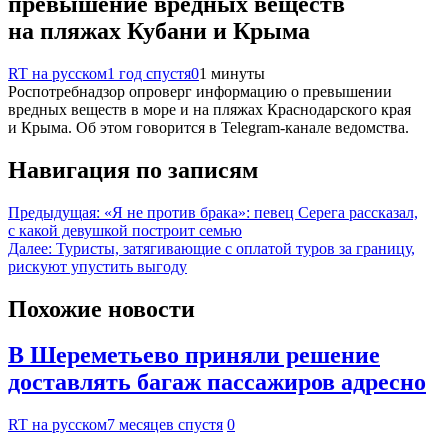
превышение вредных веществ
на пляжах Кубани и Крыма
RT на русском
1 год спустя
0
1 минуты
Роспотребнадзор опроверг информацию о превышении
вредных веществ в море и на пляжах Краснодарского края
и Крыма. Об этом говорится в Telegram-канале ведомства.
Навигация по записям
Предыдущая:
«Я не против брака»: певец Серега рассказал,
с какой девушкой построит семью
Далее:
Туристы, затягивающие с оплатой туров за границу,
рискуют упустить выгоду
Похожие новости
В Шереметьево приняли решение
доставлять багаж пассажиров адресно
RT на русском
7 месяцев спустя
0