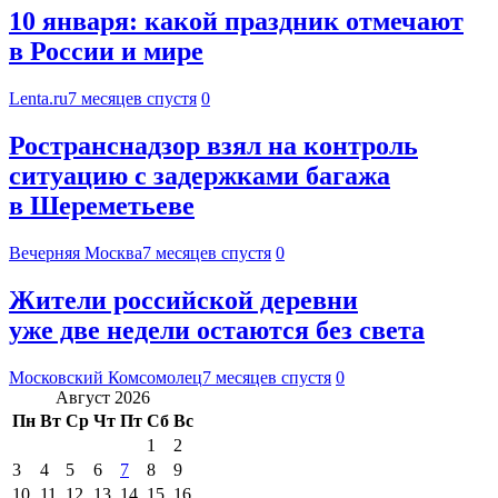
10 января: какой праздник отмечают
в России и мире
Lenta.ru
7 месяцев спустя
0
Ространснадзор взял на контроль
ситуацию с задержками багажа
в Шереметьеве
Вечерняя Москва
7 месяцев спустя
0
Жители российской деревни
уже две недели остаются без света
Московский Комсомолец
7 месяцев спустя
0
Август 2026
Пн
Вт
Ср
Чт
Пт
Сб
Вс
1
2
3
4
5
6
7
8
9
10
11
12
13
14
15
16