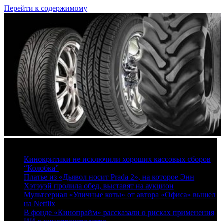
Перейти к содержимому
8 августа, 2026
Кинокритики не исключили хороших кассовых сборов
“Колобка”
Платье из «Дьявол носит Prada 2», на которое Энн
Хэтэуэй пролила обед, выставят на аукцион
Мультсериал «Уличные коты» от автора «Офиса» вышел
на Netflix
В фонде «Кинопрайм» рассказали о рисках применения