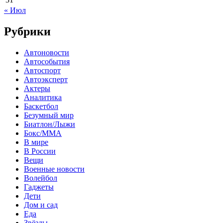
« Июл
Рубрики
Автоновости
Автособытия
Автоспорт
Автоэксперт
Актеры
Аналитика
Баскетбол
Безумный мир
Биатлон/Лыжи
Бокс/MMA
В мире
В России
Вещи
Военные новости
Волейбол
Гаджеты
Дети
Дом и сад
Еда
Звёзды