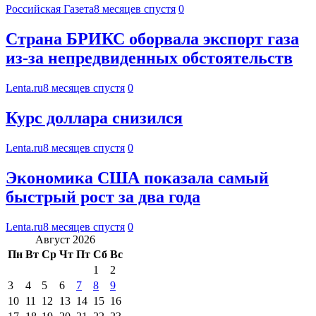
Российская Газета
8 месяцев спустя
0
Страна БРИКС оборвала экспорт газа
из-за непредвиденных обстоятельств
Lenta.ru
8 месяцев спустя
0
Курс доллара снизился
Lenta.ru
8 месяцев спустя
0
Экономика США показала самый
быстрый рост за два года
Lenta.ru
8 месяцев спустя
0
Август 2026
Пн
Вт
Ср
Чт
Пт
Сб
Вс
1
2
3
4
5
6
7
8
9
10
11
12
13
14
15
16