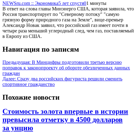
NEWSru.com :: Экономика
5 лет спустя
0
1 минуты
В ответ на слова главы Минэнерго США, которая заявила, что
Россия транспортирует по "Северному потоку" "самую
грязную форму природного газа на Земле", вице-премьер
Александр Новак заявил, что российский газ имеет почти в
четыре раза меньший углеродный след, чем газ, поставляемый
в Европу из США.
Навигация по записям
Предыдущая:
В Минцифры подготовили третью версию
поправок к законопроекту об обороте обезличенных данных
граждан
Далее:
Сразу два российских фигуриста решили сменить
спортивное гражданство
Похожие новости
Стоимость золота впервые в истории
превысила отметку в 4500 долларов
за унцию