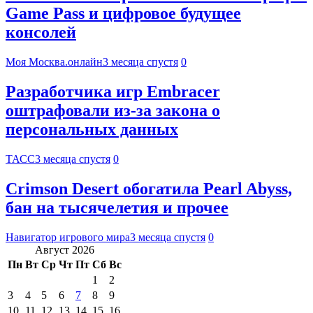
Game Pass и цифровое будущее
консолей
Моя Москва.онлайн
3 месяца спустя
0
Разработчика игр Embracer
оштрафовали из-за закона о
персональных данных
ТАСС
3 месяца спустя
0
Crimson Desert обогатила Pearl Abyss,
бан на тысячелетия и прочее
Навигатор игрового мира
3 месяца спустя
0
Август 2026
Пн
Вт
Ср
Чт
Пт
Сб
Вс
1
2
3
4
5
6
7
8
9
10
11
12
13
14
15
16