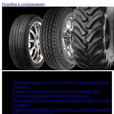
Перейти к содержимому
8 августа, 2026
Кинокритики не исключили хороших кассовых сборов
“Колобка”
Платье из «Дьявол носит Prada 2», на которое Энн
Хэтэуэй пролила обед, выставят на аукцион
Мультсериал «Уличные коты» от автора «Офиса» вышел
на Netflix
В фонде «Кинопрайм» рассказали о рисках применения