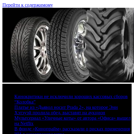
Перейти к содержимому
8 августа, 2026
Кинокритики не исключили хороших кассовых сборов
“Колобка”
Платье из «Дьявол носит Prada 2», на которое Энн
Хэтэуэй пролила обед, выставят на аукцион
Мультсериал «Уличные коты» от автора «Офиса» вышел
на Netflix
В фонде «Кинопрайм» рассказали о рисках применения