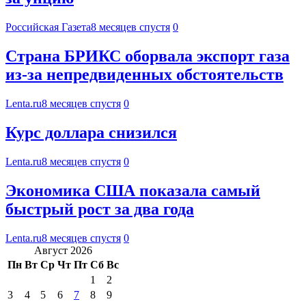
Российская Газета
8 месяцев спустя
0
Страна БРИКС оборвала экспорт газа
из-за непредвиденных обстоятельств
Lenta.ru
8 месяцев спустя
0
Курс доллара снизился
Lenta.ru
8 месяцев спустя
0
Экономика США показала самый
быстрый рост за два года
Lenta.ru
8 месяцев спустя
0
Август 2026
Пн
Вт
Ср
Чт
Пт
Сб
Вс
1
2
3
4
5
6
7
8
9