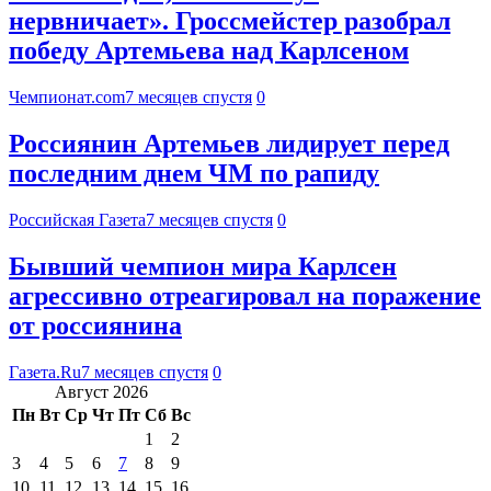
нервничает». Гроссмейстер разобрал
победу Артемьева над Карлсеном
Чемпионат.com
7 месяцев спустя
0
Россиянин Артемьев лидирует перед
последним днем ЧМ по рапиду
Российская Газета
7 месяцев спустя
0
Бывший чемпион мира Карлсен
агрессивно отреагировал на поражение
от россиянина
Газета.Ru
7 месяцев спустя
0
Август 2026
Пн
Вт
Ср
Чт
Пт
Сб
Вс
1
2
3
4
5
6
7
8
9
10
11
12
13
14
15
16