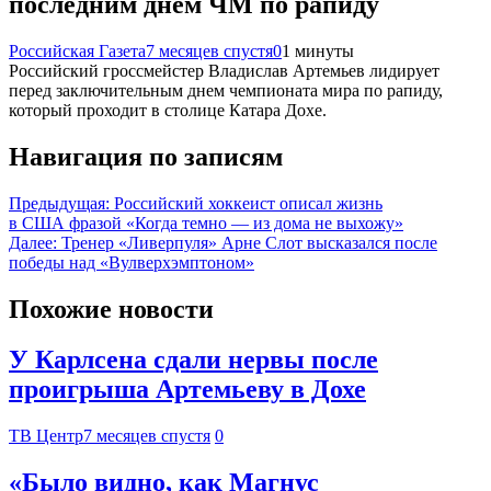
последним днем ЧМ по рапиду
Российская Газета
7 месяцев спустя
0
1 минуты
Российский гроссмейстер Владислав Артемьев лидирует
перед заключительным днем чемпионата мира по рапиду,
который проходит в столице Катара Дохе.
Навигация по записям
Предыдущая:
Российский хоккеист описал жизнь
в США фразой «Когда темно — из дома не выхожу»
Далее:
Тренер «Ливерпуля» Арне Слот высказался после
победы над «Вулверхэмптоном»
Похожие новости
У Карлсена сдали нервы после
проигрыша Артемьеву в Дохе
ТВ Центр
7 месяцев спустя
0
«Было видно, как Магнус