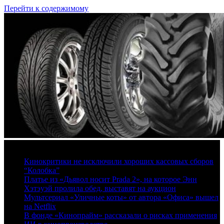
Перейти к содержимому
9 августа, 2026
Кинокритики не исключили хороших кассовых сборов
“Колобка”
Платье из «Дьявол носит Prada 2», на которое Энн
Хэтэуэй пролила обед, выставят на аукцион
Мультсериал «Уличные коты» от автора «Офиса» вышел
на Netflix
В фонде «Кинопрайм» рассказали о рисках применения