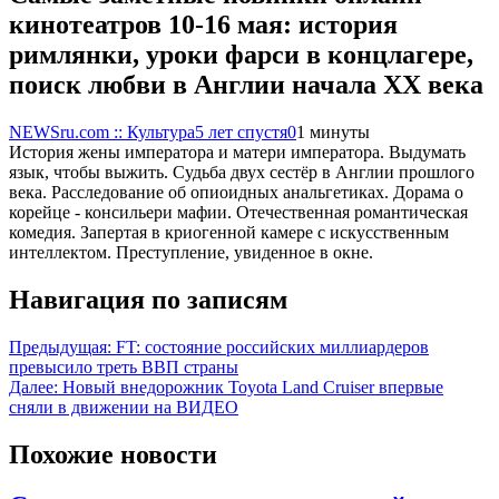
кинотеатров 10-16 мая: история
римлянки, уроки фарси в концлагере,
поиск любви в Англии начала XX века
NEWSru.com :: Культура
5 лет спустя
0
1 минуты
История жены императора и матери императора. Выдумать
язык, чтобы выжить. Судьба двух сестёр в Англии прошлого
века. Расследование об опиоидных анальгетиках. Дорама о
корейце - консильери мафии. Отечественная романтическая
комедия. Запертая в криогенной камере с искусственным
интеллектом. Преступление, увиденное в окне.
Навигация по записям
Предыдущая:
FT: состояние российских миллиардеров
превысило треть ВВП страны
Далее:
Новый внедорожник Toyota Land Cruiser впервые
сняли в движении на ВИДЕО
Похожие новости