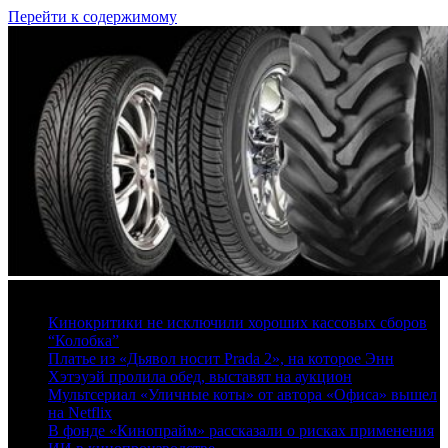
Перейти к содержимому
7 августа, 2026
Кинокритики не исключили хороших кассовых сборов
“Колобка”
Платье из «Дьявол носит Prada 2», на которое Энн
Хэтэуэй пролила обед, выставят на аукцион
Мультсериал «Уличные коты» от автора «Офиса» вышел
на Netflix
В фонде «Кинопрайм» рассказали о рисках применения