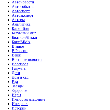
Автоновости
Автособытия
Автоспорт
Автоэксперт
Актеры
Аналитика
Баскетбол
Безумный мир
Биатлон/Лыжи
Бокс/MMA
В мире
В России
Вещи
Военные новости
Волейбол
Гаджеты
Дети
Дом и сад
Еда
Звёзды
Здоровье
Игры
Импортозамещение
Интернет
Истории