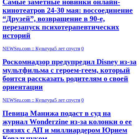
Самые заметные новинки онлайн-
кинотеатров 24-30 мая: воссоединение
“Друзей”, возвращение в 90-е,
перезапуск психотерапевтических
историй
NEWSru.com :: Культура
5 лет спустя
0
Роскомнадзор предупредил Disney из-за
мультфильма c героем-геем, который
боится рассказать родителям о своей
ориентации
NEWSru.com :: Культура
5 лет спустя
0
Певица Манижа подаст в суд на
журнал Wonderzine из-за колонки о ее
связях с АП и миллиардером Юрием
Ковальчуком