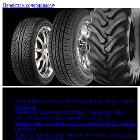
Перейти к содержимому
7 августа, 2026
Кинокритики не исключили хороших кассовых сборов
“Колобка”
Платье из «Дьявол носит Prada 2», на которое Энн
Хэтэуэй пролила обед, выставят на аукцион
Мультсериал «Уличные коты» от автора «Офиса» вышел
на Netflix
В фонде «Кинопрайм» рассказали о рисках применения