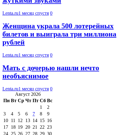
жуткими звуками
Lenta.ru
1 месяц спустя
0
Женщина украла 500 лотерейных
билетов и выиграла три миллиона
рублей
Lenta.ru
1 месяц спустя
0
Мать с дочерью нашли нечто
необъяснимое
Lenta.ru
1 месяц спустя
0
Август 2026
Пн
Вт
Ср
Чт
Пт
Сб
Вс
1
2
3
4
5
6
7
8
9
10
11
12
13
14
15
16
17
18
19
20
21
22
23
24
25
26
27
28
29
30