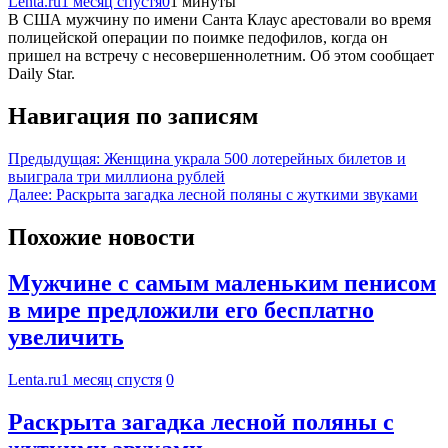
Lenta.ru
1 месяц спустя
0
1 минуты
В США мужчину по имени Санта Клаус арестовали во время
полицейской операции по поимке педофилов, когда он
пришел на встречу с несовершеннолетним. Об этом сообщает
Daily Star.
Навигация по записям
Предыдущая:
Женщина украла 500 лотерейных билетов и
выиграла три миллиона рублей
Далее:
Раскрыта загадка лесной поляны с жуткими звуками
Похожие новости
Мужчине с самым маленьким пенисом
в мире предложили его бесплатно
увеличить
Lenta.ru
1 месяц спустя
0
Раскрыта загадка лесной поляны с