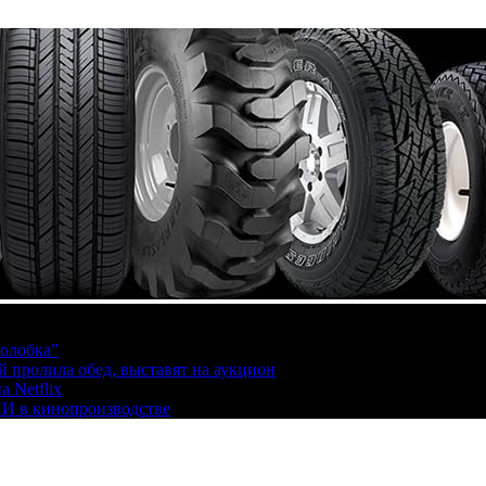
олобка”
й пролила обед, выставят на аукцион
 Netflix
ИИ в кинопроизводстве