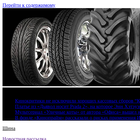
Перейти к содержимому
9 августа, 2026
Кинокритики не исключили хороших кассовых сборов “К
Платье из «Дьявол носит Prada 2», на которое Энн Хэтэуэ
Мультсериал «Уличные коты» от автора «Офиса» вышел на
В фонде «Кинопрайм» рассказали о рисках применения 
Шина
Новостная рассылка