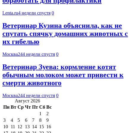
обработать для профилактики
Lenta.ru
4 недели спустя
0
Ветеринар Кузина объяснила, как не
спутать спячку домашних животных с
их гибелью
Москва24
4 недели спустя
0
Ветеринар Зуева: кормление котят
обычным молоком может привести к
смерти животного
Москва24
4 недели спустя
0
Август 2026
Пн
Вт
Ср
Чт
Пт
Сб
Вс
1
2
3
4
5
6
7
8
9
10
11
12
13
14
15
16