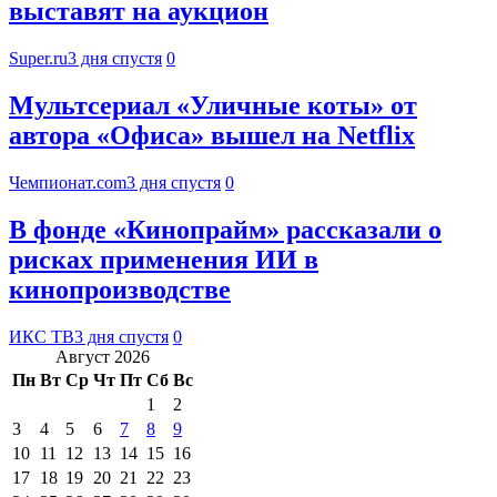
выставят на аукцион
Super.ru
3 дня спустя
0
Мультсериал «Уличные коты» от
автора «Офиса» вышел на Netflix
Чемпионат.com
3 дня спустя
0
В фонде «Кинопрайм» рассказали о
рисках применения ИИ в
кинопроизводстве
ИКС ТВ
3 дня спустя
0
Август 2026
Пн
Вт
Ср
Чт
Пт
Сб
Вс
1
2
3
4
5
6
7
8
9
10
11
12
13
14
15
16
17
18
19
20
21
22
23