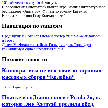
161.ru
9 месяцев спустя
0
1 минуты
В российских кинотеатрах вышла экранизация литературного
бестселлера «Авиатор». Фильм по роману Евгения
Водолазкина снял Егор Кончаловский.
Навигация по записям
Предыдущая:
Появился новый постер фильма «Мандалорец
и Грогу»
Далее:
У «Франкенштейна» Гильермо дель Торо будет
как минимум одна вырезанная сцена
Похожие новости
Кинокритики не исключили хороших
кассовых сборов “Колобка”
ТАСС
3 дня спустя
0
Платье из «Дьявол носит Prada 2», на
которое Энн Хэтэуэй пролила обед,