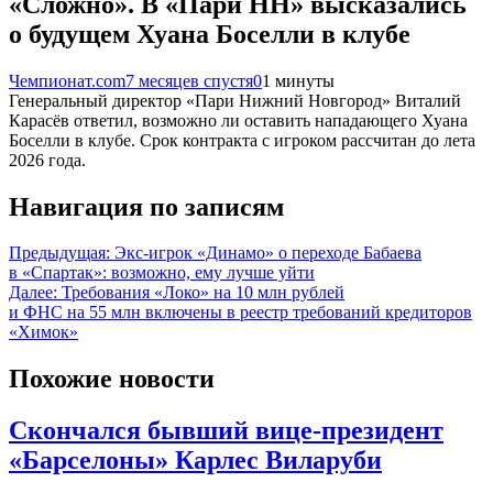
«Сложно». В «Пари НН» высказались
о будущем Хуана Боселли в клубе
Чемпионат.com
7 месяцев спустя
0
1 минуты
Генеральный директор «Пари Нижний Новгород» Виталий
Карасёв ответил, возможно ли оставить нападающего Хуана
Боселли в клубе. Срок контракта с игроком рассчитан до лета
2026 года.
Навигация по записям
Предыдущая:
Экс-игрок «Динамо» о переходе Бабаева
в «Спартак»: возможно, ему лучше уйти
Далее:
Требования «Локо» на 10 млн рублей
и ФНС на 55 млн включены в реестр требований кредиторов
«Химок»
Похожие новости
Скончался бывший вице-президент
«Барселоны» Карлес Виларуби