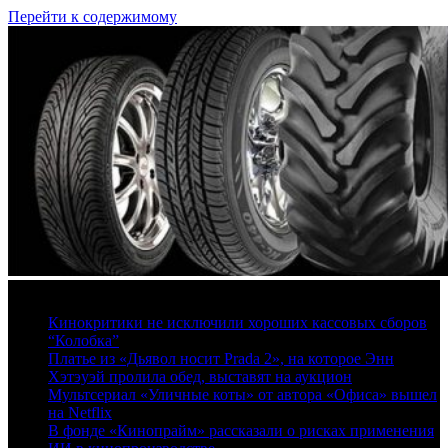
Перейти к содержимому
7 августа, 2026
Кинокритики не исключили хороших кассовых сборов
“Колобка”
Платье из «Дьявол носит Prada 2», на которое Энн
Хэтэуэй пролила обед, выставят на аукцион
Мультсериал «Уличные коты» от автора «Офиса» вышел
на Netflix
В фонде «Кинопрайм» рассказали о рисках применения