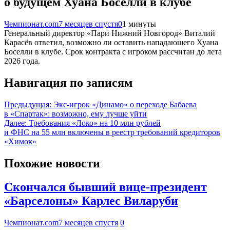
о будущем Хуана Боселли в клубе
Чемпионат.com
7 месяцев спустя
0
1 минуты
Генеральный директор «Пари Нижний Новгород» Виталий
Карасёв ответил, возможно ли оставить нападающего Хуана
Боселли в клубе. Срок контракта с игроком рассчитан до лета
2026 года.
Навигация по записям
Предыдущая:
Экс-игрок «Динамо» о переходе Бабаева
в «Спартак»: возможно, ему лучше уйти
Далее:
Требования «Локо» на 10 млн рублей
и ФНС на 55 млн включены в реестр требований кредиторов
«Химок»
Похожие новости
Скончался бывший вице-президент
«Барселоны» Карлес Виларуби
Чемпионат.com
7 месяцев спустя
0