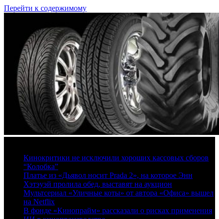
Перейти к содержимому
8 августа, 2026
Кинокритики не исключили хороших кассовых сборов
“Колобка”
Платье из «Дьявол носит Prada 2», на которое Энн
Хэтэуэй пролила обед, выставят на аукцион
Мультсериал «Уличные коты» от автора «Офиса» вышел
на Netflix
В фонде «Кинопрайм» рассказали о рисках применения