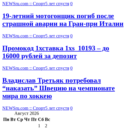
NEWSru.com :: Спорт
5 лет спустя
0
19-летний мотогонщик погиб после
страшной аварии на Гран-при Италии
NEWSru.com :: Спорт
5 лет спустя
0
Промокод 1хставка 1xs_10193 – до
16000 рублей за депозит
NEWSru.com :: Спорт
5 лет спустя
0
Владислав Третьяк потребовал
“наказать” Швецию на чемпионате
мира по хоккею
NEWSru.com :: Спорт
5 лет спустя
0
Август 2026
Пн
Вт
Ср
Чт
Пт
Сб
Вс
1
2