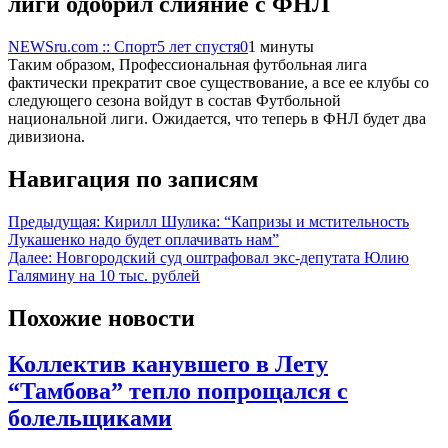
лиги одобрил слияние с ФНЛ
NEWSru.com :: Спорт
5 лет спустя
0
1 минуты
Таким образом, Профессиональная футбольная лига
фактически прекратит свое существование, а все ее клубы со
следующего сезона войдут в состав Футбольной
национальной лиги. Ожидается, что теперь в ФНЛ будет два
дивизиона.
Навигация по записям
Предыдущая:
Кирилл Шулика: “Капризы и мстительность
Лукашенко надо будет оплачивать нам”
Далее:
Новгородский суд оштрафовал экс-депутата Юлию
Галямину на 10 тыс. рублей
Похожие новости
Коллектив канувшего в Лету
“Тамбова” тепло попрощался с
болельщиками