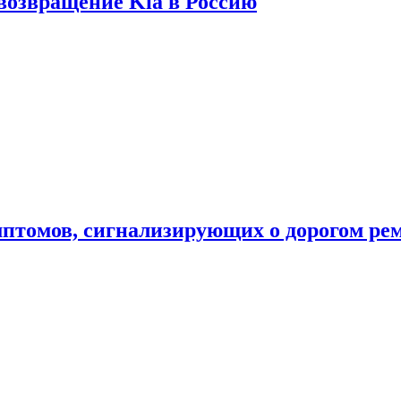
 возвращение Kia в Россию
мптомов, сигнализирующих о дорогом ре