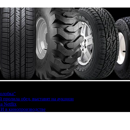
олобка”
й пролила обед, выставят на аукцион
 Netflix
ИИ в кинопроизводстве