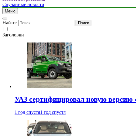
Случайные новости
Меню
Найти:
Заголовки
УАЗ сертифицировал новую версию
1 год спустя
1 год спустя