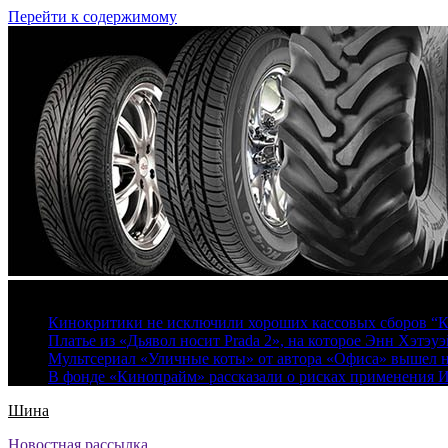
Перейти к содержимому
7 августа, 2026
Кинокритики не исключили хороших кассовых сборов “К
Платье из «Дьявол носит Prada 2», на которое Энн Хэтэуэ
Мультсериал «Уличные коты» от автора «Офиса» вышел на
В фонде «Кинопрайм» рассказали о рисках применения 
Шина
Новостная рассылка