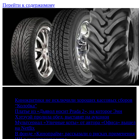
Перейти к содержимому
8 августа, 2026
Кинокритики не исключили хороших кассовых сборов
“Колобка”
Платье из «Дьявол носит Prada 2», на которое Энн
Хэтэуэй пролила обед, выставят на аукцион
Мультсериал «Уличные коты» от автора «Офиса» вышел
на Netflix
В фонде «Кинопрайм» рассказали о рисках применения