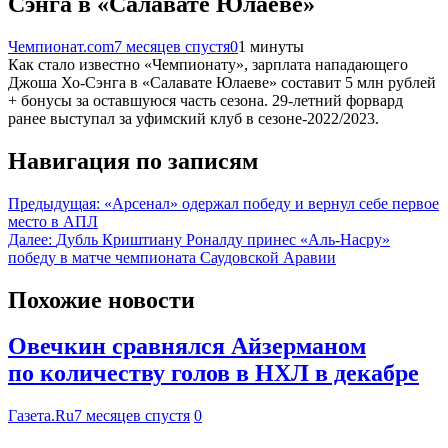
Сэнга в «Салавате Юлаеве»
Чемпионат.com
7 месяцев спустя
0
1 минуты
Как стало известно «Чемпионату», зарплата нападающего
Джоша Хо-Сэнга в «Салавате Юлаеве» составит 5 млн рублей
+ бонусы за оставшуюся часть сезона. 29-летний форвард
ранее выступал за уфимский клуб в сезоне-2022/2023.
Навигация по записям
Предыдущая:
«Арсенал» одержал победу и вернул себе первое
место в АПЛ
Далее:
Дубль Криштиану Роналду принес «Аль‑Насру»
победу в матче чемпионата Саудовской Аравии
Похожие новости
Овечкин сравнялся Айзерманом
по количеству голов в НХЛ в декабре
Газета.Ru
7 месяцев спустя
0