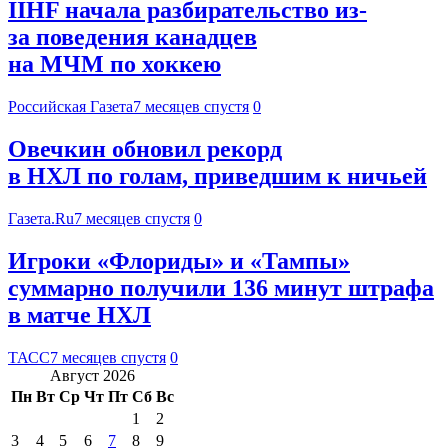
IIHF начала разбирательство из-
за поведения канадцев
на МЧМ по хоккею
Российская Газета
7 месяцев спустя
0
Овечкин обновил рекорд
в НХЛ по голам, приведшим к ничьей
Газета.Ru
7 месяцев спустя
0
Игроки «Флориды» и «Тампы»
суммарно получили 136 минут штрафа
в матче НХЛ
ТАСС
7 месяцев спустя
0
Август 2026
Пн
Вт
Ср
Чт
Пт
Сб
Вс
1
2
3
4
5
6
7
8
9