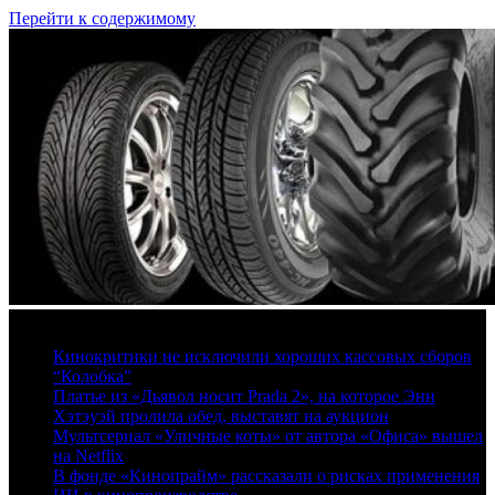
Перейти к содержимому
8 августа, 2026
Кинокритики не исключили хороших кассовых сборов
“Колобка”
Платье из «Дьявол носит Prada 2», на которое Энн
Хэтэуэй пролила обед, выставят на аукцион
Мультсериал «Уличные коты» от автора «Офиса» вышел
на Netflix
В фонде «Кинопрайм» рассказали о рисках применения