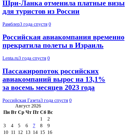
Шри-Ланка отменила платные визы
для туристов из России
Рамблер
3 года спустя
0
Российская авиакомпания временно
прекратила полеты в Израиль
Lenta.ru
3 года спустя
0
Пассажиропоток российских
авиакомпаний вырос на 13,1%
за восемь месяцев 2023 года
Российская Газета
3 года спустя
0
Август 2026
Пн
Вт
Ср
Чт
Пт
Сб
Вс
1
2
3
4
5
6
7
8
9
10
11
12
13
14
15
16