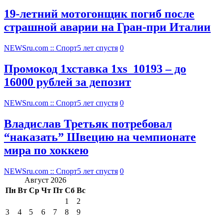
19-летний мотогонщик погиб после
страшной аварии на Гран-при Италии
NEWSru.com :: Спорт
5 лет спустя
0
Промокод 1хставка 1xs_10193 – до
16000 рублей за депозит
NEWSru.com :: Спорт
5 лет спустя
0
Владислав Третьяк потребовал
“наказать” Швецию на чемпионате
мира по хоккею
NEWSru.com :: Спорт
5 лет спустя
0
Август 2026
Пн
Вт
Ср
Чт
Пт
Сб
Вс
1
2
3
4
5
6
7
8
9