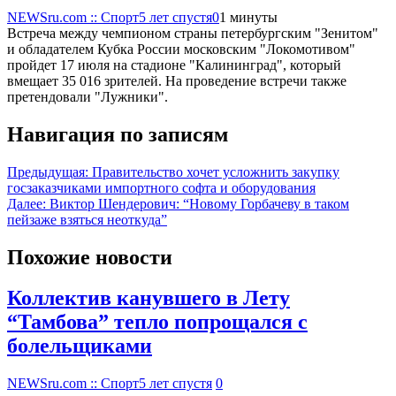
NEWSru.com :: Спорт
5 лет спустя
0
1 минуты
Встреча между чемпионом страны петербургским "Зенитом"
и обладателем Кубка России московским "Локомотивом"
пройдет 17 июля на стадионе "Калининград", который
вмещает 35 016 зрителей. На проведение встречи также
претендовали "Лужники".
Навигация по записям
Предыдущая:
Правительство хочет усложнить закупку
госзаказчиками импортного софта и оборудования
Далее:
Виктор Шендерович: “Новому Горбачеву в таком
пейзаже взяться неоткуда”
Похожие новости
Коллектив канувшего в Лету
“Тамбова” тепло попрощался с
болельщиками
NEWSru.com :: Спорт
5 лет спустя
0