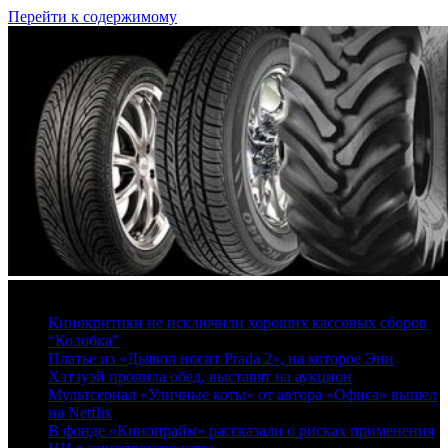
Перейти к содержимому
8 августа, 2026
Кинокритики не исключили хороших кассовых сборов
“Колобка”
Платье из «Дьявол носит Prada 2», на которое Энн
Хэтэуэй пролила обед, выставят на аукцион
Мультсериал «Уличные коты» от автора «Офиса» вышел
на Netflix
В фонде «Кинопрайм» рассказали о рисках применения