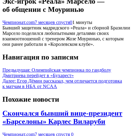
Экс-игрок «Реала» Марсело —
об общении с Моуринью
Чемпионат.com
7 месяцев спустя
0
1 минуты
Бывший защитник мадридского «Реала» и сборной Бразилии
Марсело поделился любопытными деталями своих
взаимоотношений с тренером Жозе Моуринью, с которым
они ранее работали в «Королевском клубе».
Навигация по записям
Предыдущая:
Олимпийская чемпионка по гандболу
Дмитриева перейдет в «Бухарест»
Далее:
Егор Дёмин рассказал, чем отличается подготовка
к матчам в НБА от NCAA
Похожие новости
Скончался бывший вице-президент
«Барселоны» Карлес Виларуби
Чемпионат.com
7 месяцев спустя
0