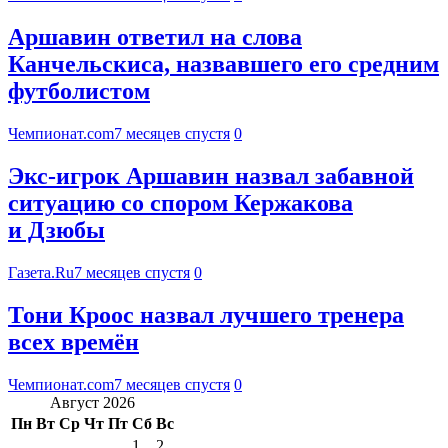
Аршавин ответил на слова
Канчельскиса, назвавшего его средним
футболистом
Чемпионат.com
7 месяцев спустя
0
Экс-игрок Аршавин назвал забавной
ситуацию со спором Кержакова
и Дзюбы
Газета.Ru
7 месяцев спустя
0
Тони Кроос назвал лучшего тренера
всех времён
Чемпионат.com
7 месяцев спустя
0
Август 2026
Пн
Вт
Ср
Чт
Пт
Сб
Вс
1
2