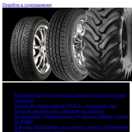
Перейти к содержимому
7 августа, 2026
Кинокритики не исключили хороших кассовых сборов
“Колобка”
Платье из «Дьявол носит Prada 2», на которое Энн
Хэтэуэй пролила обед, выставят на аукцион
Мультсериал «Уличные коты» от автора «Офиса» вышел
на Netflix
В фонде «Кинопрайм» рассказали о рисках применения