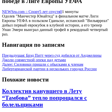
победе в Лиге Европы УЕФА
NEWSru.com :: Спорт
5 лет спустя
0
1 минуты
Одолев "Манчестер Юнайтед" в финальном матче Лиги
Европы УЕФА в польском Гданьске, испанский "Вильярреал"
добыл первый еврокубок в клубной истории, а его тренер
Унаи Эмери выиграл данный трофей в рекордный четвертый
раз.
Навигация по записям
Предыдущая:
Брэд Питт через суд добился от Анджелины
Джоли совместной опеки над детьми
Далее:
Силовики пришли с обысками к членам
Либертарианской партии в нескольких городах России
Похожие новости
Коллектив канувшего в Лету
“Тамбова” тепло попрощался с
болельщиками