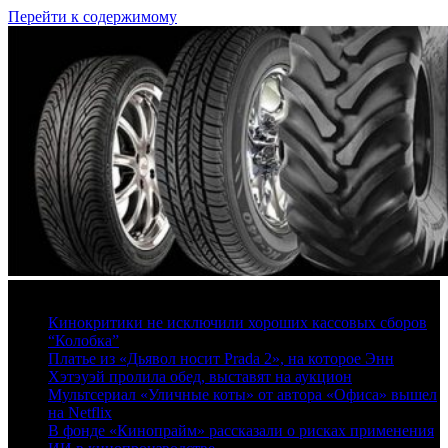
Перейти к содержимому
7 августа, 2026
Кинокритики не исключили хороших кассовых сборов
“Колобка”
Платье из «Дьявол носит Prada 2», на которое Энн
Хэтэуэй пролила обед, выставят на аукцион
Мультсериал «Уличные коты» от автора «Офиса» вышел
на Netflix
В фонде «Кинопрайм» рассказали о рисках применения