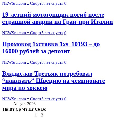
NEWSru.com :: Спорт
5 лет спустя
0
19-летний мотогонщик погиб после
страшной аварии на Гран-при Италии
NEWSru.com :: Спорт
5 лет спустя
0
Промокод 1хставка 1xs_10193 – до
16000 рублей за депозит
NEWSru.com :: Спорт
5 лет спустя
0
Владислав Третьяк потребовал
“наказать” Швецию на чемпионате
мира по хоккею
NEWSru.com :: Спорт
5 лет спустя
0
Август 2026
Пн
Вт
Ср
Чт
Пт
Сб
Вс
1
2