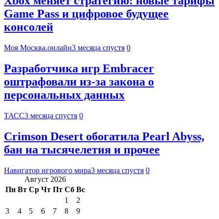
Xbox меняет стратегию: новые тарифы
Game Pass и цифровое будущее
консолей
Моя Москва.онлайн
3 месяца спустя
0
Разработчика игр Embracer
оштрафовали из-за закона о
персональных данных
ТАСС
3 месяца спустя
0
Crimson Desert обогатила Pearl Abyss,
бан на тысячелетия и прочее
Навигатор игрового мира
3 месяца спустя
0
Август 2026
Пн
Вт
Ср
Чт
Пт
Сб
Вс
1
2
3
4
5
6
7
8
9