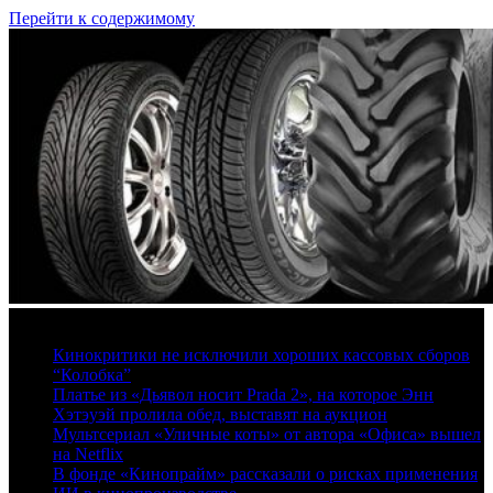
Перейти к содержимому
7 августа, 2026
Кинокритики не исключили хороших кассовых сборов
“Колобка”
Платье из «Дьявол носит Prada 2», на которое Энн
Хэтэуэй пролила обед, выставят на аукцион
Мультсериал «Уличные коты» от автора «Офиса» вышел
на Netflix
В фонде «Кинопрайм» рассказали о рисках применения