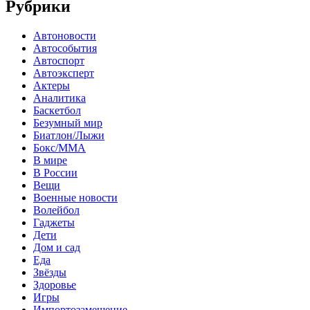
Рубрики
Автоновости
Автособытия
Автоспорт
Автоэксперт
Актеры
Аналитика
Баскетбол
Безумный мир
Биатлон/Лыжи
Бокс/MMA
В мире
В России
Вещи
Военные новости
Волейбол
Гаджеты
Дети
Дом и сад
Еда
Звёзды
Здоровье
Игры
Импортозамещение