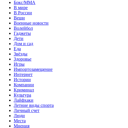
Бокс/MMA
В мире
В России
Вещи
Военные новости
Волейбол
Гаджеты
Дети
Дом и сад
Еда
Звёзды
Здоровье
Игры
Импортозамещение
Интернет
Истории
Компании
Криминал
Культура
Лайфхаки
Летние виды спорта
Личный счет
Люди
Места
Мнения