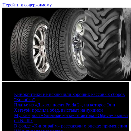
Перейти к содержимому
8 августа, 2026
Кинокритики не исключили хороших кассовых сборов
“Колобка”
Платье из «Дьявол носит Prada 2», на которое Энн
Хэтэуэй пролила обед, выставят на аукцион
Мультсериал «Уличные коты» от автора «Офиса» вышел
на Netflix
В фонде «Кинопрайм» рассказали о рисках применения