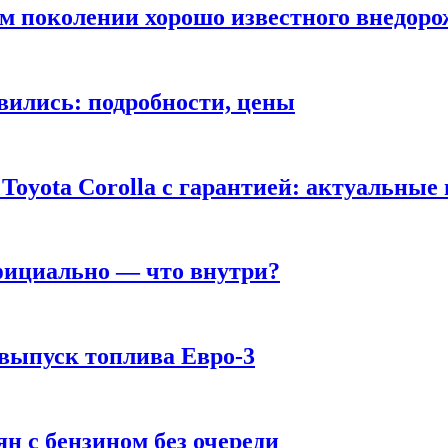
ом поколении хорошо известного внедор
вились: подробности, цены
Toyota Corolla с гарантией: актуальные
фициально — что внутри?
 выпуск топлива Евро-3
н с бензином без очереди