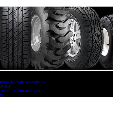
 известного внедорожника
, цены
антией: актуальные цены
три?