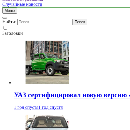
Случайные новости
Меню
Найти:
Заголовки
УАЗ сертифицировал новую версию
1 год спустя
1 год спустя