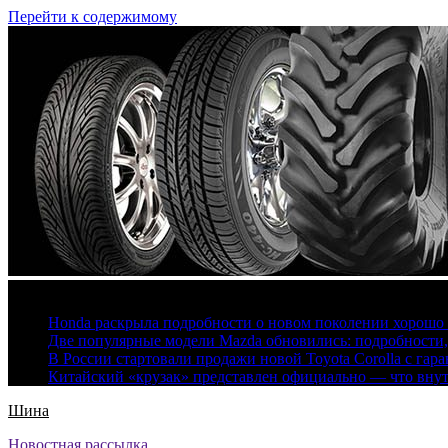
Перейти к содержимому
7 августа, 2026
Honda раскрыла подробности о новом поколении хорошо
Две популярные модели Mazda обновились: подробности
В России стартовали продажи новой Toyota Corolla с гар
Китайский «крузак» представлен официально — что вну
Шина
Новостная рассылка