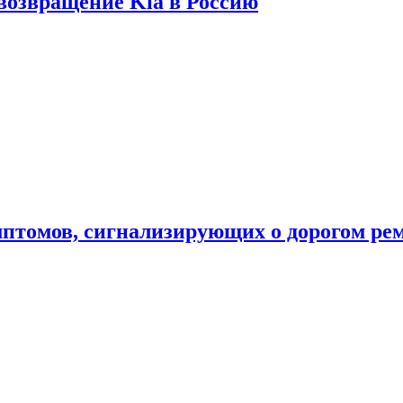
 возвращение Kia в Россию
мптомов, сигнализирующих о дорогом ре