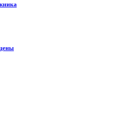
ожника
 цены